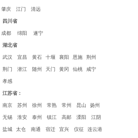
肇庆
江门
清远
四川省
成都
绵阳
遂宁
湖北省
武汉
宜昌
黄石
十堰
襄阳
恩施
荆州
荆门
潜江
随州
天门
黄冈
仙桃
咸宁
孝感
江苏省：
南京
苏州
徐州
常熟
常州
昆山
扬州
无锡
淮安
泰州
镇江
高邮
溧阳
江阴
盐城
太仓
南通
宿迁
宜兴
仪征
连云港