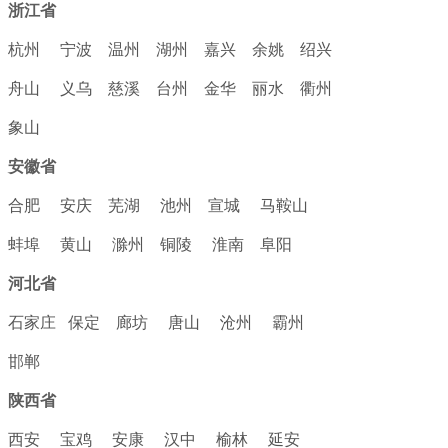
浙江省
杭州
宁波
温州
湖州
嘉兴
余姚
绍兴
舟山
义乌
慈溪
台州
金华
丽水
衢州
象山
安徽省
合肥
安庆
芜湖
池州
宣城
马鞍山
蚌埠
黄山
滁州
铜陵
淮南
阜阳
河北省
石家庄
保定
廊坊
唐山
沧州
霸州
邯郸
陕西省
西安
宝鸡
安康
汉中
榆林
延安